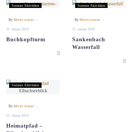
Buchkopfturm
Sankenbach
Sommer Aktivitäten
Sommer Aktivitäten
Wasserfall
-
-
By
fdvcxv vcxcxv
By
fdvcxv vcxcxv
31. Januar 2024
31. Januar 2024
Buchkopfturm
Sankenbach
Wasserfall
Heimatpfad
Sommer Aktivitäten
–
Elbachseeblick
-
By
fdvcxv vcxcxv
22. Januar 2024
Heimatpfad –