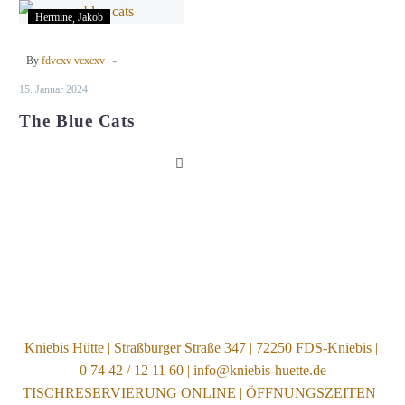
The
Hermine
Jakob
Blue
Cats
-
By
fdvcxv vcxcxv
15. Januar 2024
The Blue Cats
Kniebis Hütte | Straßburger Straße 347 | 72250 FDS-Kniebis |
0 74 42 / 12 11 60 | info@kniebis-huette.de
TISCHRESERVIERUNG ONLINE
|
ÖFFNUNGSZEITEN
|